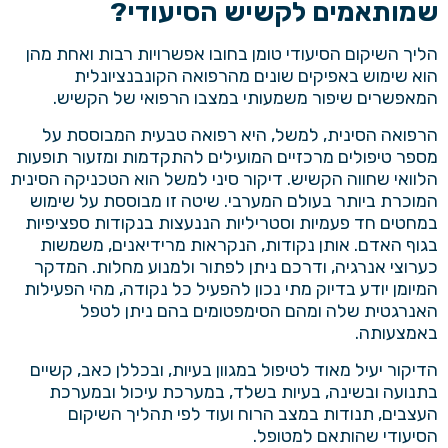
שמותאמים לקשיש הסיעודי?
הליך השיקום הסיעודי טומן בחובו אפשרויות רבות ואחת מהן
הוא שימוש באפיקים שונים מהרפואה הקונבנציונלית
המאפשרים שיפור משמעותי במצבו הרפואי של הקשיש.
הרפואה הסינית, למשל, היא רפואה טבעית המבוססת על
מספר טיפולים מרכזיים המועילים להתקדמות ומזעור תופעות
הלוואי שחווה הקשיש.
דיקור סיני
למשל הוא הטכניקה הסינית
המוכרת ביותר בעולם המערבי. שיטה זו מבוססת על שימוש
במחטים חד פעמיות וסטריליות הננעצות בנקודות ספציפיות
בגוף האדם. אותן נקודות, הנקראות מרידיאנים, משמשות
כערוצי אנרגיה, ודרכם ניתן לפתור ולמנוע מחלות. המדקר
המיומן יודע בדיוק מתי נכון להפעיל כל נקודה, מהי הפעילות
האנרגטית שלה ומהם הסימפטומים בהם ניתן לטפל
באמצעותה.
הדיקור יעיל מאוד לטיפול במגוון בעיות, ובכללן כאב, קשיים
בתנועה ובשינה, בעיות בשלד, במערכת עיכול ובמערכת
העצבים, תנודות במצב הרוח ועוד לפי תהליך השיקום
הסיעודי שהותאם למטופל.