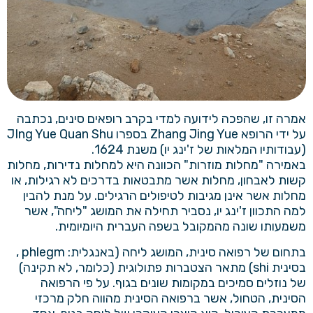
אמרה זו, שהפכה לידועה למדי בקרב רופאים סינים, נכתבה
על ידי הרופא Zhang Jing Yue בספרו JIng Yue Quan Shu
(עבודותיו המלאות של ז'ינג יו) משנת 1624.
באמירה "מחלות מוזרות" הכוונה היא למחלות נדירות, מחלות
קשות לאבחון, מחלות אשר מתבטאות בדרכים לא רגילות, או
מחלות אשר אינן מגיבות לטיפולים הרגילים. על מנת להבין
למה התכוון ז'ינג יו, נסביר תחילה את המושג "ליחה", אשר
משמעותו שונה מהמקובל בשפה העברית היומיומית.
בתחום של
רפואה סינית
, המושג ליחה (באנגלית: phlegm ,
בסינית shi) מתאר הצטברות פתולוגית (כלומר, לא תקינה)
של נוזלים סמיכים במקומות שונים בגוף. על פי הרפואה
הסינית, הטחול, אשר ברפואה הסינית מהווה חלק מרכזי