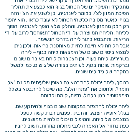
ממערכת העיכול, הוא היצרן העיקרי של ליחה בגוף. אחד
מתפקידיו העיקריים של הטחול בגוף הוא לבצע את תהליך
הפיכת המזון לצ'י, כלומר לאנרגיה, וכן לשנע את הצ'י הזה
בגוף. כאשר מסיבה כלשהי הטחול לא עובד כראוי, הוא יהפוך
רק חלק מהמזון לאנרגיה, והחלק שלא הופך לאנרגיה יהפוך
לליחה. הליחה המיוצרת על ידי הטחול "תאוחסן" לרוב על ידי
הריאות, ותתבטא בתור ליחה בדרכי הנשימה.
אבל הליחה לא חייבת להיות מאוחסנת בריאות, ולכן ניתן
למצוא ביטויים שונים של הימצאות ליחה בגוף – ליחה
בשרירים, ליחה בעור, וכן הצטברות ליחה באיברים שונים
וברקמות שונות בגוף, לעיתים בצורה של גושים, כמו למשל
במקרה של גידולים שונים.
בנוסף, ליחה יכולה להתבטא גם באופן שלעיתים מכונה "אל
חומרי", ולחסום את "פתחי הלב", מה שיכול להתבטא בשלל
סימפטומים כגון בלבול, הזיות, קומה וכדומה.
ליחה יכולה להתפזר במקומות שונים בגוף ולהיתקע שם.
בגלל אופייה הצמיגי והדביק, פעמים רבות קשה לטפל
במצבים של ליחה, והטיפולים יכולים להיות ממושכים.
כעת נחזור אל האמרה לגבי מחלות מוזרות. חשוב להבין