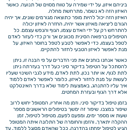
ביניהם איזון, על ידי שמירה על טווח מסוים של תנועה. כאשר
האיזון הזה לא נשמר, מתרחשת מחלה.
האיזון הזה יכול להיות מופר כתוצאה מגורמים שונים, אך יהיה
הגורם ליציאה מאיזון אשר יהיה, החזרה לאיזון יכולה
להתרחש רק על ידי האדם עצמו, הגוף והנפש עצמם. כל
הטיפולים ברפואה הסינית מכוונים אך ורק כדי לעזור לאדם
לטפל בעצמו, כדי לאפשר לטבע לטפל בחוסר האיזון, על
מנת לאפשר לאיזון הטבעי לחזור להתקיים.
כאשר אנחנו בוחנים את פני הדברים על פי הבנה זו, ניתן
להסתכל על הטיפול בדיקור סיני כעל דרך בעזרתה ניתן
לתת לגוף, או יותר נכון, לתת לאדם, מידע לגבי השינוי שעליו
לעשות על מנת לחזור לאיזון, כלומר לאפשר לאדם ללמוד
איך עליו להתנהג, באמצעות לימוד שלא בדרך האינטלקט
אלא דרך הגוף ובעזרת המחטים.
בזמן
טיפול בדיקור סיני
, וזמן מה אחריו, המטופל יחוש לרוב
שיפור במצבו. שיפור זה ימשך בטיפולים הראשונים מספר
שעות או מספר ימים, ומפעם לפעם, מטיפול לטיפול, זמן
ההקלה יתארך, והזמן והחומרה של התלונה איתה המטופל
הגיע לטיפול יפחתו בהדרגה, ככל שהאדם מסוגל ללמוד, עד