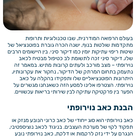
בעולם הרפואה המודרנית, שבו טכנולוגיות ותרופות
מתקדמות שולטות בנוף, ישנה הכרה גוברת בפוטנציאל של
שיטות ריפוי עתיקות יומין כמו דיקור סיני. בין היישומים הרבים
שלו, דיקור סיני זכה לתשומת לב כטיפול מבטיח לכאב
נוירופתי – מצב מורכב ולעתים קרובות מתיש. במאמר זה
נתעמק בתחום המרתק של הדיקור, נחקור את עקרונותיו,
היתרונות הפוטנציאליים שלו ותפקידו בהקלה על כאב
נוירופתי. הצטרפו אלינו למסע הזה כשאנחנו מגשרים על
הפער בין פרקטיקה עתיקה לבין שירותי בריאות עכשוויים.
הבנת כאב נוירופתי
כאב נוירופתי הוא סוג ייחודי של כאב כרוני הנובע מנזק או
תפקוד לקוי של מערכת העצבים. בניגוד לכאב נוציספטיבי,
הנגרם על ידי נזק לרקמות או דלקת, כאב נוירופתי נובע