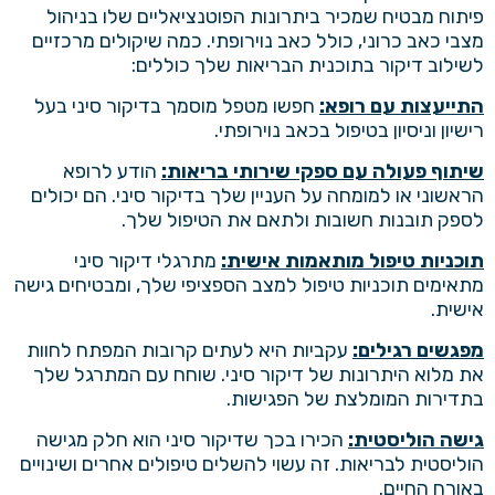
פיתוח מבטיח שמכיר ביתרונות הפוטנציאליים שלו בניהול
מצבי כאב כרוני, כולל כאב נוירופתי. כמה שיקולים מרכזיים
לשילוב דיקור בתוכנית הבריאות שלך כוללים:
התייעצות עם רופא:
חפשו מטפל מוסמך בדיקור סיני בעל
רישיון וניסיון בטיפול בכאב נוירופתי.
שיתוף פעולה עם ספקי שירותי בריאות:
הודע לרופא
הראשוני או למומחה על העניין שלך בדיקור סיני. הם יכולים
לספק תובנות חשובות ולתאם את הטיפול שלך.
תוכניות טיפול מותאמות אישית:
מתרגלי דיקור סיני
מתאימים תוכניות טיפול למצב הספציפי שלך, ומבטיחים גישה
אישית.
מפגשים רגילים:
עקביות היא לעתים קרובות המפתח לחוות
את מלוא היתרונות של דיקור סיני. שוחח עם המתרגל שלך
בתדירות המומלצת של הפגישות.
גישה הוליסטית:
הכירו בכך שדיקור סיני הוא חלק מגישה
הוליסטית לבריאות. זה עשוי להשלים טיפולים אחרים ושינויים
באורח החיים.