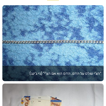
"הצ'י שולט על הדם, הדם הוא אם הצ'י" (ניי ג'ינג)