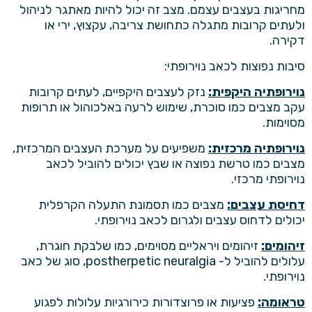
מחריגות בעצבים עצמם. מצב זה יכול להיות מאתגר לניהול
ולעתים קרובות מתגלה כתחושת צריבה, עקצוץ, ירי או
דקירה.
סיבות נפוצות לכאב נוירופתי:
נוירופתיה היקפית:
נזק לעצבים היקפיים, לעתים קרובות
עקב מצבים כמו סוכרת, שימוש לרעה באלכוהול או תרופות
מסוימות.
נוירופתיה מרכזית:
משפיעים על מערכת העצבים המרכזית,
מצבים כמו טרשת נפוצה או שבץ יכולים להוביל לכאב
נוירופתי מרכזי.
דחיסת עצבים:
מצבים כמו תסמונת התעלה הקרפלית
יכולים לדחוס עצבים ולגרום לכאב נוירופתי.
זיהומים:
זיהומים ויראליים מסוימים, כמו שלבקת חוגרת,
עלולים להוביל ל- postherpetic neuralgia, סוג של כאב
נוירופתי.
טראומה:
פציעות או פרוצדורות כירורגיות עלולות לפגוע