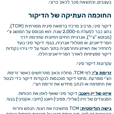
בעצבים, וכתוצאה מכך לכאב כרוני.
החוכמה העתיקה של הדיקור
דיקור סיני, מרכיב מרכזי ברפואה סינית מסורתית (TCM),
נהוג כבר למעלה מ-2,000 שנה. הוא מבוסס על המושג צ'י
(מבוטא "צ'י"), אנרגיית החיים החיונית שזורמת דרך
המרידיאנים, או מסלולי אנרגיה, בגוף.
דיקור סיני
נועד
להחזיר את האיזון וההרמוניה בתוך הגוף על ידי גירוי נקודות
דיקור ספציפיות לאורך המרידיאנים הללו.
עקרונות דיקור סיני:
זרימת צ'י:
לפי TCM, מחלה וכאב מתרחשים כאשר זרימת
הצ'י מופרעת. מחטי דיקור מוכנסות לנקודות
דיקור
כדי לבטל
את החסימה או לנתב מחדש את זרימת הצ'י.
איזון של יין ויאנג:
דיקור סיני שואף לאזן את הכוחות
המנוגדים של היין (שלילי, פסיבי) ויאנג (חיובי, אקטיבי) בגוף.
גישה הוליסטית:
TCM מחשיבה את הגוף, הנפש והרוח
כקשורים זה לזה, תוך שימת דגש על חשיבות הטיפול באדם