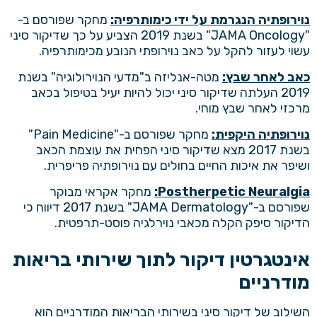
נוירופתיה הנגרמת על ידי כימותרפיה:
מחקר שפורסם ב-
"JAMA Oncology" בשנת 2019 הצביע על כך שדיקור סיני
עשוי לעזור להקל על כאב נוירופתי הנובע מכימותרפיה.
כאב לאחר שבץ:
מטה-אנליזה ב"מדעי הנוירולוגיה" בשנת
2019 העלתה שדיקור סיני יכול להיות יעיל בטיפול בכאב
מרכזי לאחר שבץ מוחי.
נוירופתיה היקפית:
מחקר שפורסם ב-"Pain Medicine"
בשנת 2017 מצא שדיקור סיני הפחית את עוצמת הכאב
ושיפר את איכות החיים בחולים עם נוירופתיה פריפרית.
Postherpetic Neuralgia:
מחקר אקראי מבוקר
שפורסם ב-"JAMA Dermatology" בשנת 2017 דיווח כי
הדיקור סיפק הקלה מכאבי נוירלגיה פוסט-תרפטית.
אינטגרטין דיקור לתוך שירותי בריאות
מודרניים
השילוב של דיקור סיני בשירותי הבריאות המודרניים הוא