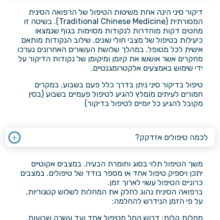
דיקור סיני הינה אחת משיטות הטיפול של הרפואה הסינית
המסורתית (Traditional Chinese Medicine). בשיטה זו
מחטים דקות מוחדרות לנקודות מסוימות בגוף שנמצאו
כיעילות בטיפול של מצבי חולי שונים. שילוב הנקודות מותאם
אישית לכל מטופל. במהלך שלושת העשורים האחרונים נערכו
מחקרים אשר אוששו את קיומן ומיקומן של נקודות הדיקור על
ידי שימוש באמצעים אלקטרומגנטיים.
טיפול בדיקור סיני ניתן בדרך כלל פעם בשבוע. במקרים
חמורים לעיתים מומלץ להגיע לטיפול פעמיים בשבוע (בסין
מקובל להגיע כל יומיים לטיפול בדיקור)
לכמה טיפולים אזדקק?
משך הטיפול תלוי בסוג וחומרת הבעיה. במצבים אקוטיים
יתכן ויספיק טיפול אחד או מספר בודד של טיפולים. במצבים
כרוניים הטיפול עשוי לארוך זמן.
ברפואה הסינית נהוג לחלק את המחלות לשלוש קטגוריות,
על פי הזמן הנידרש להחלמה:
מחלות קלות: דרוש החל מטיפול אחד ועד עשרה שבועות