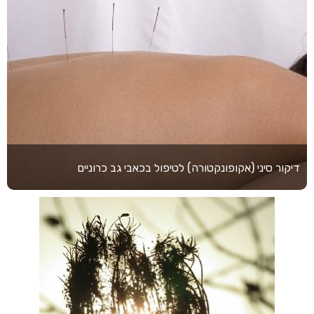
דיקור סיני (אקופונקטורה) לטיפול בכאבי גב כרוניים