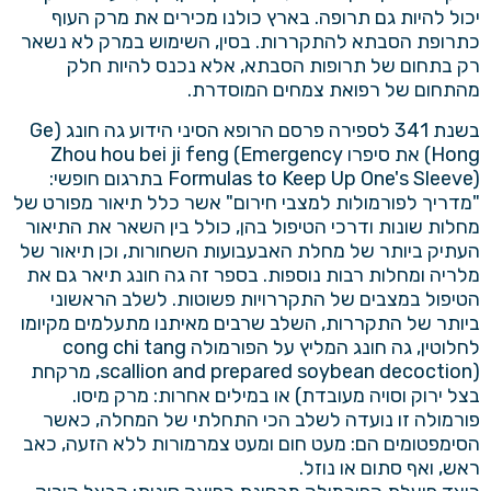
יכול להיות גם תרופה. בארץ כולנו מכירים את מרק העוף
כתרופת הסבתא להתקררות. בסין, השימוש במרק לא נשאר
רק בתחום של תרופות הסבתא, אלא נכנס להיות חלק
מהתחום של
רפואת צמחים
המוסדרת.
בשנת 341 לספירה פרסם הרופא הסיני הידוע גה חונג (Ge
Hong) את סיפרו Zhou hou bei ji feng (Emergency
Formulas to Keep Up One's Sleeve) בתרגום חופשי:
"מדריך לפורמולות למצבי חירום" אשר כלל תיאור מפורט של
מחלות שונות ודרכי הטיפול בהן, כולל בין השאר את התיאור
העתיק ביותר של מחלת האבעבועות השחורות, וכן תיאור של
מלריה ומחלות רבות נוספות. בספר זה גה חונג תיאר גם את
הטיפול במצבים של התקררויות פשוטות. לשלב הראשוני
ביותר של התקררות, השלב שרבים מאיתנו מתעלמים מקיומו
לחלוטין, גה חונג המליץ על הפורמולה cong chi tang
(scallion and prepared soybean decoction, מרקחת
בצל ירוק וסויה מעובדת) או במילים אחרות: מרק מיסו.
פורמולה זו נועדה לשלב הכי התחלתי של המחלה, כאשר
הסימפטומים הם: מעט חום ומעט צמרמורות ללא הזעה, כאב
ראש, ואף סתום או נוזל.