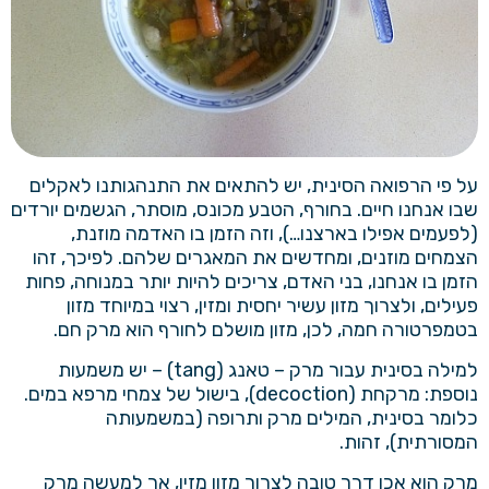
על פי הרפואה הסינית, יש להתאים את התנהגותנו לאקלים
שבו אנחנו חיים. בחורף, הטבע מכונס, מוסתר, הגשמים יורדים
(לפעמים אפילו בארצנו…), וזה הזמן בו האדמה מוזנת,
הצמחים מוזנים, ומחדשים את המאגרים שלהם. לפיכך, זהו
הזמן בו אנחנו, בני האדם, צריכים להיות יותר במנוחה, פחות
פעילים, ולצרוך מזון עשיר יחסית ומזין, רצוי במיוחד מזון
בטמפרטורה חמה, לכן, מזון מושלם לחורף הוא מרק חם.
למילה בסינית עבור מרק – טאנג (tang) – יש משמעות
נוספת: מרקחת (decoction), בישול של צמחי מרפא במים.
כלומר בסינית, המילים מרק ותרופה (במשמעותה
המסורתית), זהות.
מרק הוא אכן דרך טובה לצרוך מזון מזין, אך למעשה מרק