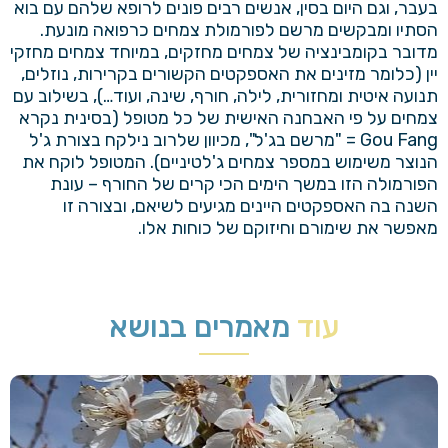
בעבר, וגם היום בסין, אנשים רבים פונים לרופא שלהם עם בוא
הסתיו ומבקשים מרשם לפורמולת צמחים כרפואה מונעת.
מדובר בקומבינציה של צמחים מחזקים, במיוחד צמחים מחזקי
יין (כלומר מזינים את האספקטים הקשורים בקרירות, נוזלים,
תנועה איטית ומחזורית, לילה, חורף, שינה, ועוד…), בשילוב עם
צמחים על פי האבחנה האישית של כל מטופל (בסינית נקרא
Gou Fang = "מרשם בג'ל", מכיוון שלרוב נילקח בצורת ג'ל
הנוצר משימוש במספר צמחים ג'לטיניים). המטופל לוקח את
הפורמולה הזו במשך הימים הכי קרים של החורף – עונת
השנה בה האספקטים היינים מגיעים לשיאם, ובצורה זו
מאפשר את שימורם וחיזוקם של כוחות אלו.
עוד
מאמרים בנושא