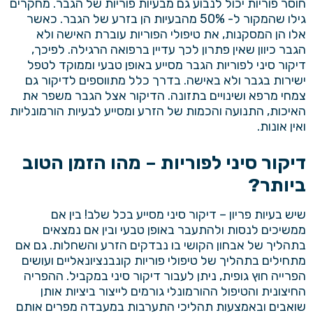
חוסר פוריות יכול לנבוע גם מבעיות פוריות של הגבר. מחקרים
גילו שהמקור ל- 50% מהבעיות הן בזרע של הגבר. כאשר
אלו הן המסקנות, את טיפולי הפוריות עוברת האישה ולא
הגבר כיוון שאין פתרון לכך עדיין ברפואה הרגילה. לפיכך,
דיקור סיני לפוריות הגבר מסייע באופן טבעי וממוקד לטפל
ישירות בגבר ולא באישה. בדרך כלל מתווספים לדיקור גם
צמחי מרפא ושינויים בתזונה. הדיקור אצל הגבר משפר את
האיכות, התנועה והכמות של הזרע ומסייע לבעיות הורמונליות
ואין אונות.
דיקור סיני לפוריות – מהו הזמן הטוב
ביותר?
שיש בעיות פריון – דיקור סיני מסייע בכל שלב! בין אם
ממשיכים לנסות ולהתעבר באופן טבעי ובין אם נמצאים
בתהליך של אבחון הקושי בו נבדקים הזרע והשחלות. גם אם
מתחילים בתהליך של טיפולי פוריות קונבנציונאליים ועושים
הפרייה חוץ גופית, ניתן לעבור דיקור סיני במקביל. ההפריה
החיצונית והטיפול ההורמונלי גורמים לייצור ביציות אותן
שואבים ובאמצעות תהליכי התערבות במעבדה מפרים אותם