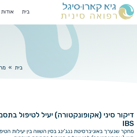
בית
אודות
בית
»
מח
דיקור סיני (אקופונקטורה) יעיל לטיפול בתסמ
IBS
מחקר שנערך באוניברסיטת ננג'ינג בסין השווה בין יעילות הטיפו