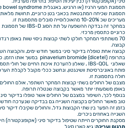
סיני (אקופונקטורה) לבין יעילות הטיפול בתרופה מערבית.
תסמונת שכיחה המתבטאת בכאבי בטן כרוניים, תחושת מלאות, ו
מעריכים שכ 10-20% מהאוכלוסייה סובלים מתסמונת זו.
במחקר זה נבדקה ההשפעה על 
כרוניים כתסמין מרכזי.
קבוצה.
קבוצה אחת טופלה בדיקור סיני במשך חודש ימים, והקבוצה השנ
בתרופה pinaverium bromide (dicetel
שאלוני IBS-QOL , שאלון להערכת איכות החיים של חולי
פותח באוניברסיטת וושינגטון, ונחשב ככלי מקובל לקבלת הערכ
חולה בתסמונת זו.
מצבם של החולים בשתי קבוצות המחקר השתפר, אולם החולים
באופן משמעותי יותר מאשר בקבוצה שנטלה תרופה.
בנוסף לכך, השיפור במצבם של החולים אשר טופלו בדיקור סיני
טוב מאשר החולים בקבוצה השנייה גם בבדיקה שנערכה חודשיי
בזמן זה הפער בין שתי הקבוצות גדל, והחולים שקיבלו דיקור סינ
השנייה באחוזים ניכרים.
מסקנת החוקרים הייתה שטיפול בדיקור סיני (אקופונקטורה) הינו יעיל, ואף יותר יעיל מהתרופה המערב
תרגום ועריכה
:
גיא קארו סיגל