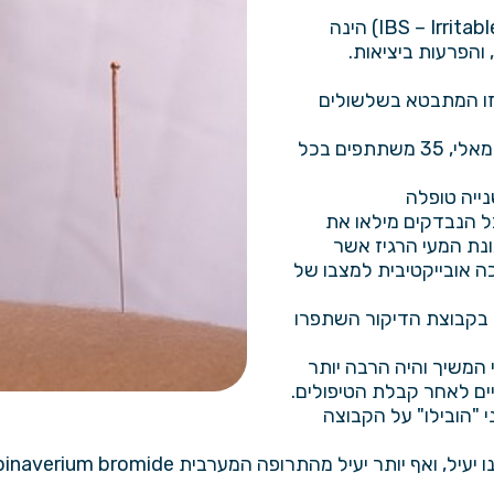
תסמונת המעי הרגיז (או הרגיש, באנגלית IBS – Irritable bowel syndrome) הינה
הפרעות ביציאות.
תת הסוג IBS-D של תסמונת זו המתבטא בשלשולים
70 משתתפי המחקר חולקו לשתי קבוצות ניסוי שוות באופן רנדומאלי, 35 משתתפים בכל
ייה טופלה
) במשך אותו הזמן. כל הנבדקים מילאו את
 תסמונת המעי הרגיז אשר
ה אובייקטיבית למצבו של
 בקבוצת הדיקור השתפרו
 המשיך והיה הרבה יותר
ם לאחר קבלת הטיפולים.
י "הובילו" על הקבוצה
ית pinaverium bromide בטיפול בתסמונת המעי הרגיז מסוג IBS-D.