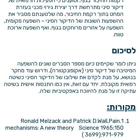
רקמות החיבור בגוף, וטוענים כי הפעילות הרפואית של
דיקור סיני מתרחשת דרך יצירת גירוי מכני בעזרת
המחט בתוך רקמת החיבור, מה שלטענתם מסביר את
ההשפעות השונות של הדיקור הסיני – השפעה מקומית,
השפעה על אזורים מרוחקים בגוף, ואף השפעה ארוכת
טווח.
לסיכום
ניתן לומר שקיימים כיום מספר הסברים שונים להשפעה
המיטיבה של דיקור סיני (אקופונקטורה), ודרוש עוד מחקר
בנושא, על מנת לקדם את שילובו של הדיקור הסיני כשיטה
רפואית מקובלת. יחד עם זאת, אין כמו התנסות אישית בשיטה
עתיקה זו על מנת להיווכח באפקטיביות שלה.
מקורות:
1.Ronald Melzack and Patrick D.Wall,Pain
mechanisms: A new theory Science 1965;150
( 3699):971-979