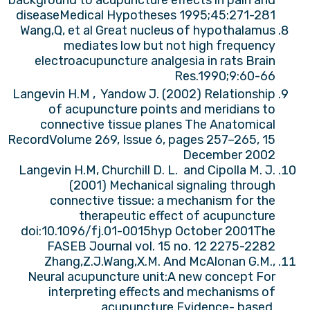
background to acupuncture effects in pain and
diseaseMedical Hypotheses 1995;45:271-281
Wang,Q, et al Great nucleus of hypothalamus
mediates low but not high frequency
electroacupuncture analgesia in rats Brain
Res.1990;9:60-66
Langevin H.M
, Yandow J. (2002) Relationship
of acupuncture points and meridians to
connective tissue planes The Anatomical
RecordVolume 269, Issue 6, pages 257–265, 15
December 2002
Langevin H.M, Churchill D. L. and Cipolla M. J.
(2001) Mechanical signaling through
connective tissue: a mechanism for the
therapeutic effect of acupuncture
doi:10.1096/fj.01-0015hyp October 2001The
FASEB Journal vol. 15 no. 12 2275-2282
Zhang,Z.J.Wang,X.M. And McAlonan G.M.,
Neural acupuncture unit:A new concept For
interpreting effects and mechanisms of
acupuncture.Evidence- based