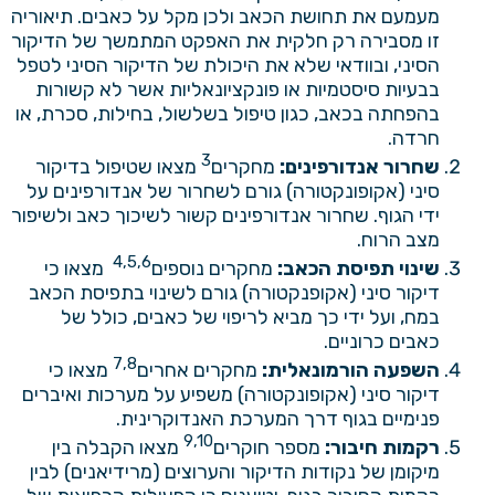
מעמעם את תחושת הכאב ולכן מקל על כאבים. תיאוריה
זו מסבירה רק חלקית את האפקט המתמשך של הדיקור
הסיני, ובוודאי שלא את היכולת של הדיקור הסיני לטפל
בבעיות סיסטמיות או פונקציונאליות אשר לא קשורות
בהפחתה בכאב, כגון טיפול בשלשול, בחילות, סכרת, או
חרדה.
3
שחרור אנדורפינים:
מחקרים
מצאו שטיפול בדיקור
סיני (אקופונקטורה) גורם לשחרור של אנדורפינים על
ידי הגוף. שחרור אנדורפינים קשור לשיכוך כאב ולשיפור
מצב הרוח.
4,5,6
שינוי תפיסת הכאב:
מחקרים נוספים
מצאו כי
דיקור סיני (אקופנקטורה) גורם לשינוי בתפיסת הכאב
במח, ועל ידי כך מביא לריפוי של כאבים, כולל של
כאבים כרוניים.
7,8
השפעה הורמונאלית:
מחקרים אחרים
מצאו כי
דיקור סיני (אקופונקטורה) משפיע על מערכות ואיברים
פנימיים בגוף דרך המערכת האנדוקרינית.
9,10
רקמות חיבור:
מספר חוקרים
מצאו הקבלה בין
מיקומן של נקודות הדיקור והערוצים (מרידיאנים) לבין