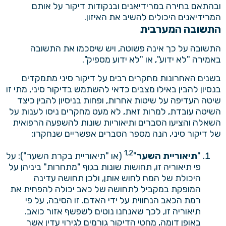
ובהתאם בחירה במרידיאנים ובנקודות דיקור על אותם
המרידיאנים היכולים להשיב את האיזון.
התשובה המערבית
התשובה על כך אינה פשוטה, ויש שיסכמו את התשובה
באמירה "לא ידוע", או "לא ידוע מספיק".
בשנים האחרונות מחקרים רבים על דיקור סיני מתמקדים
בנסיון להבין באילו מצבים כדאי להשתמש בדיקור סיני, מתי זו
שיטה העדיפה על שיטות אחרות, ופחות בניסיון להבין כיצד
השיטה עובדת, למרות זאת, לא מעט מחקרים ניסו לענות על
השאלה והציעו הסברים ותיאוריות שונות להשפעה הרפואית
של
דיקור סיני
, הנה מספר הסברים אפשריים שנחקרו:
1,2
"
תיאוריית השער
"
(או "תיאוריית בקרת השער"): על
פי תיאוריה זו, תחושות שונות בגוף "מתחרות" ביניהן על
היכולת של המח לחוש אותן, ולכן תחושה עדינה
המופקת במקביל לתחושה של כאב יכולה להפחית את
רמת הכאב הנחווית על ידי האדם. זו הסיבה, על פי
תיאוריה זו, לכך שאנחנו נוטים לשפשף אזור כואב.
באופן דומה, מחטי הדיקור גורמים לגירוי עדין אשר