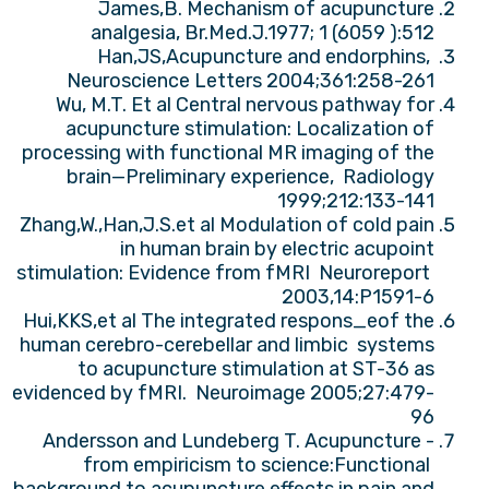
James,B. Mechanism of acupuncture
analgesia, Br.Med.J.1977; 1 (6059 ):512
Han,JS,Acupuncture and endorphins,
Neuroscience Letters 2004;361:258-261
Wu, M.T. Et al Central nervous pathway for
acupuncture stimulation: Localization of
processing with functional MR imaging of the
brain—Preliminary experience, Radiology
1999;212:133-141
Zhang,W.,Han,J.S.et al Modulation of cold pain
in human brain by electric acupoint
stimulation: Evidence from fMRI Neuroreport
2003,14:P1591-6
Hui,KKS,et al The integrated respons_eof the
human cerebro-cerebellar and limbic systems
to acupuncture stimulation at ST-36 as
evidenced by fMRI. Neuroimage 2005;27:479-
96
Andersson and Lundeberg T. Acupuncture -
from empiricism to science:Functional