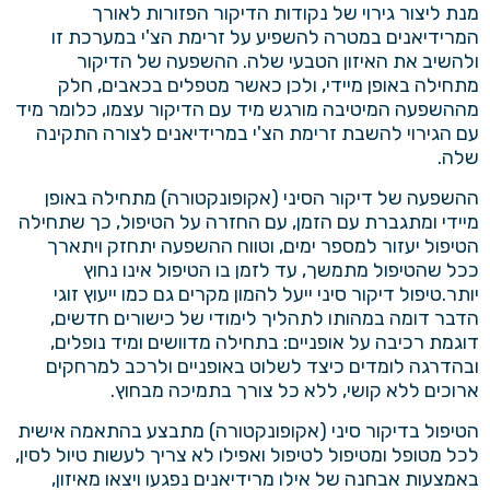
מנת ליצור גירוי של נקודות הדיקור הפזורות לאורך
המרידיאנים במטרה להשפיע על זרימת הצ'י במערכת זו
ולהשיב את האיזון הטבעי שלה. ההשפעה של הדיקור
מתחילה באופן מיידי, ולכן כאשר מטפלים בכאבים, חלק
מההשפעה המיטיבה מורגש מיד עם הדיקור עצמו, כלומר מיד
עם הגירוי להשבת זרימת הצ'י במרידיאנים לצורה התקינה
שלה.
ההשפעה של דיקור הסיני (אקופונקטורה) מתחילה באופן
מיידי ומתגברת עם הזמן, עם החזרה על הטיפול, כך שתחילה
הטיפול יעזור למספר ימים, וטווח ההשפעה יתחזק ויתארך
ככל שהטיפול מתמשך, עד לזמן בו הטיפול אינו נחוץ
יותר.טיפול דיקור סיני ייעל להמון מקרים גם כמו ייעוץ זוגי
הדבר דומה במהותו לתהליך לימודי של כישורים חדשים,
דוגמת רכיבה על אופניים: בתחילה מדוושים ומיד נופלים,
ובהדרגה לומדים כיצד לשלוט באופניים ולרכב למרחקים
ארוכים ללא קושי, ללא כל צורך בתמיכה מבחוץ.
הטיפול בדיקור סיני (אקופונקטורה) מתבצע בהתאמה אישית
לכל מטופל ומטיפול לטיפול ואפילו לא צריך לעשות טיול לסין,
באמצעות אבחנה של אילו מרידיאנים נפגעו ויצאו מאיזון,