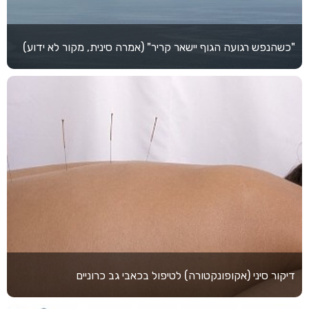
"כשהנפש רגועה הגוף יישאר קריר" (אמרה סינית, מקור לא ידוע)
דיקור סיני (אקופונקטורה) לטיפול בכאבי גב כרוניים