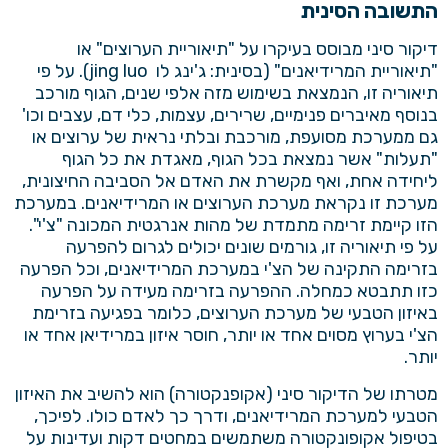
התשובה הסינית
דיקור סיני מבוסס בעיקרו על "תיאוריית הערוצים" או
"תיאוריית המרידיאנים" (בסינית: ג'ינג לו
jing luo
). על פי
תיאוריה זו, הנמצאת בשימוש מזה אלפי שנים, הגוף מורכב
בנוסף מאיברים פנימיים, שרירים, עצמות, כלי דם, עצבים וכו'
גם ממערכת מסועפת, מורכבת ובלתי נראית של ערוצים או
"תעלות" אשר נמצאת בכל הגוף, מאגדת את כל הגוף
ליחידה אחת, ואף מקשרת את האדם אל הסביבה החיצונית,
מערכת זו נקראת מערכת הערוצים או המרידיאנים. במערכת
הזו קיימת זרימה מתמדת של מהות אנרגטית המכונה "צ'י".
על פי תיאוריה זו, גורמים שונים יכולים לגרום להפרעה
בזרימה התקינה של הצ'י במערכת המרידיאנים, וכל הפרעה
כזו תתבטא כמחלה. ההפרעה בזרימה מעידה על הפרעה
באיזון הטבעי של מערכת הערוצים, כלומר בפגיעה בזרימת
הצ'י בערוץ מסוים אחד או יותר, חוסר איזון במרידיאן אחד או
יותר.
מטרתו של הדיקור סיני (אקופנקטורה) הוא להשיב את האיזון
הטבעי למערכת המרידיאנים, ודרך כך לאדם כולו. לפיכך,
בטיפול אקופונקטורה משתמשים במחטים דקות ועדינות על