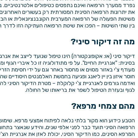
נפרד ממערך הרפואה ואינם נתפסים כטיפולים אלטרנטיביים. ב
את יתרונות הרפואה הסינית המסורתית רק בעשורים האחרונים 
משיטות הפעולה של הרפואה המערבית הקונבנציונאלית או הבינ
בין שתי השיטות – הפכו את שיטת הרפואה העתיקה הזו לדרך ח
מה זה דיקור סיני?
דיקור סיני (או: אקופונקטורה) הינו טיפול שנועד לייצב את אנר
בסינית: "אנרגיית החיים". על פי מתודולוגיה זו כל איברי הגוף ומע
מעודף צ'י באזור מסוים או מחסור באחר וגם על ידי חסימת הזרי
חוסר איזון בין יין ליאנג ופגיעה בחמשת האלמנטים היסודיים שה
ואדמה גורמים לאנרגיית צ’י קלוקלת – מטרת הדיקור הסיני לה
לגוף ובעזרת הטיפול לשפר את בריאותו של החולה.
מהם צמחי מרפא?
הטבע כידוע הוא מקור בלתי נלאה לפיתוח אמצעי מרפא.
שימוש
הרפואה הסיני תועד כבר לפני אלפי שנים, והידע שנאצר בתחום
המרפא הסינים, כמו הדיקור הסיני, יכולת לאזן את אנרגיית הצ'