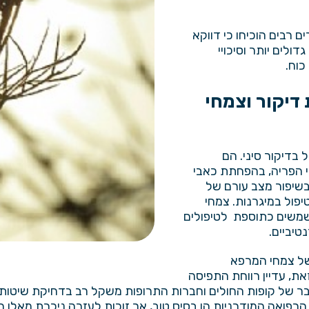
 רבים הוכיחו כי דווקא
ולים יותר וסיכויי
כוח.
דיקור וצמחי
בדיקור סיני. הם
לי הפריה, בהפחתת כאבי
בשיפור מצב עורם של
יפול במיגרנות. צמחי
משמשים כתוספת לטיפולים
טיביים.
 של צמחי המרפא
את, עדיין רווחת התפיסה
גובר של קופות החולים וחברות התרופות משקל רב בדחיקת שיטו
 הרפואה המודרניות הן בסיס טוב, אך זוכות לעזרה ניכרת מאלו ה