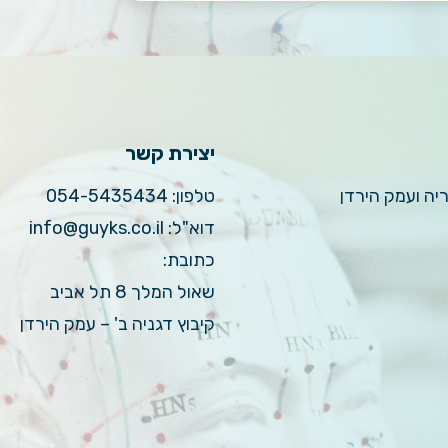
יצירת קשר
ריה ועמק הירדן
טלפון:
054-5435434
דוא"ל:
info@guyks.co.il
כתובת:
שאול המלך 8 תל אביב
קיבוץ דגניה ב' – עמק הירדן