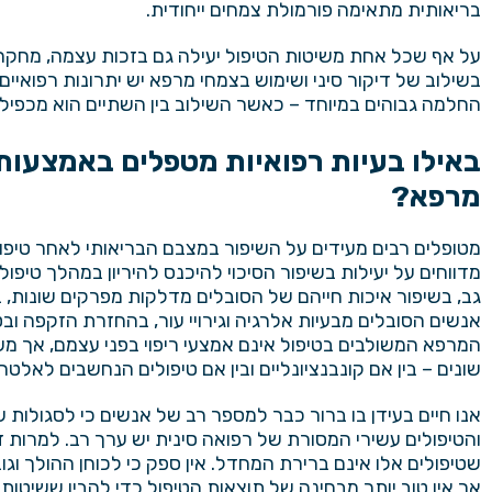
בריאותית מתאימה פורמולת צמחים ייחודית.
על אף שכל אחת משיטות הטיפול יעילה גם בזכות עצמה, מחקרים
בשילוב של דיקור סיני ושימוש בצמחי מרפא יש יתרונות רפואיים גד
החלמה גבוהים במיוחד – כאשר השילוב בין השתיים הוא מכפיל 
באילו בעיות רפואיות מטפלים באמצעות 
מרפא?
מטופלים רבים מעידים על השיפור במצבם הבריאותי לאחר טיפול 
מדווחים על יעילות בשיפור הסיכוי להיכנס להיריון במהלך טיפו
גב, בשיפור איכות חייהם של הסובלים מדלקות מפרקים שונות, 
אנשים הסובלים מבעיות אלרגיה וגירויי עור, בהחזרת הזקפה ובט
המרפא המשולבים בטיפול אינם אמצעי ריפוי בפני עצמם, אך 
שונים – בין אם קונבנציונליים ובין אם טיפולים הנחשבים לאלטרנ
אנו חיים בעידן בו ברור כבר למספר רב של אנשים כי לסגולות
והטיפולים עשירי המסורת של
רפואה סינית
יש ערך רב. למרות ז
שטיפולים אלו אינם ברירת המחדל. אין ספק כי לכוחן ההולך ו
אך אין טוב יותר מבחינה של תוצאות הטיפול כדי להבין ששיטות