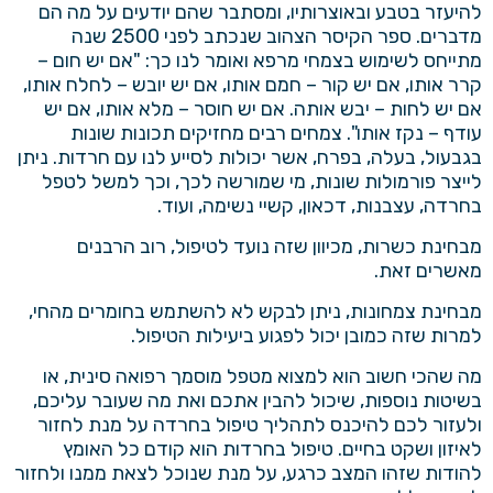
להיעזר בטבע ובאוצרותיו, ומסתבר שהם יודעים על מה הם
מדברים. ספר הקיסר הצהוב שנכתב לפני 2500 שנה
מתייחס לשימוש בצמחי מרפא ואומר לנו כך: "אם יש חום –
קרר אותו, אם יש קור – חמם אותו, אם יש יובש – לחלח אותו,
אם יש לחות – יבש אותה. אם יש חוסר – מלא אותו, אם יש
עודף – נקז אותו". צמחים רבים מחזיקים תכונות שונות
בגבעול, בעלה, בפרח, אשר יכולות לסייע לנו עם חרדות. ניתן
לייצר פורמולות שונות, מי שמורשה לכך, וכך למשל לטפל
בחרדה, עצבנות, דכאון, קשיי נשימה, ועוד.
מבחינת כשרות, מכיוון שזה נועד לטיפול, רוב הרבנים
מאשרים זאת.
מבחינת צמחונות, ניתן לבקש לא להשתמש בחומרים מהחי,
למרות שזה כמובן יכול לפגוע ביעילות הטיפול.
מה שהכי חשוב הוא למצוא מטפל מוסמך
רפואה סינית
, או
בשיטות נוספות, שיכול להבין אתכם ואת מה שעובר עליכם,
ולעזור לכם להיכנס לתהליך טיפול בחרדה על מנת לחזור
לאיזון ושקט בחיים. טיפול בחרדות הוא קודם כל האומץ
להודות שזהו המצב כרגע, על מנת שנוכל לצאת ממנו ולחזור