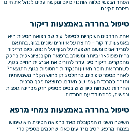
הפחד הנפשי מלווה אותנו יום יום ומקשה עלינו לנהל את חיינו
בצורה תקינה.
טיפול בחרדה באמצעות דיקור
אחת הדרכים העיקריות לטיפול יעיל של רפואה הסינית היא
באמצעות דיקור – לחיצה על איזורים שונים בגוף, בהתאם
למרידיאנים ומשם השפעה על הגוף ועל הנפש. כיום הדיקור
נהיה פופולארי ביותר ומשולב ברפואה הקובנציונאלית בחלק
מהמקרים.
דיקור סיני
עוזר להזרים את אנרגיית החיים בגוף,
לשחרר את חוסר האיזון והנקודות החסומות בגוף. התוצאה?
לאחר מספר טיפולים, בהחלט ניתן לחוש הקלה משמעותית
וחזרה למרכז העצמי של האדם. כתוצאה מכך מרבית
החרדות נשכחות כיוון שיש בסיס מספיק חזק מבחינה גופנית
ונפשית, להתמודד עם החרדות.
טיפול בחרדה באמצעות צמחי מרפא
השיטה השנייה המקובלת מאד ברפואה הסינית היא שימוש
בצמחי מרפא. הסינים ידועים כאלו שחכמים מספיק כדי