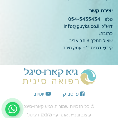
יצירת קשר
טלפון:
054-5435434
דוא"ל:
info@guyks.co.il
כתובת:
שאול המלך 8 תל אביב
קיבוץ דגניה ב' – עמק הירדן
פייסבוק
יוטיוב
© כל הזכויות שמורות לגיא קארו-סיגל
עיצוב ובניית אתר ע״י
דיגיטל