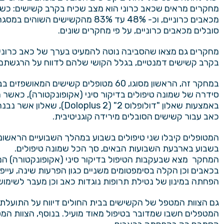
מחקרים מראים שכאב כרוני הוא מצב שכיח בקרב קשישים: כש
מכאבים כרוניים, וכ- 48% עד 83% מהקשישים 
סובלים מכאבים כרוניים, על פי מחקרים שונים.
מחקרים גם מצאו שהסביבה נוטה להמעיט בערך של כאב כרוני 
בקרב קשישים דמנטיים, בגלל הקושי שלהם לדווח על הרגשתם 
במחקר זה, הראשון מסוגו, 60 מטופלים קשישים המ
סידרה של שמונה טיפולים בדיקור סיני (אקופונקטורה), כאשר
באמצעות שאלון "דולופלוס 2" (
Doloplus 2
), שאלון אשר נבנ
כאב עבור קשישים הסובלים מירידה קוגניטיבית.
המטופלים קיבלו שני טיפולים בשבוע במהלך השבועיים הראשונ
בשבוע בארבעת השבועות הבאים, סך הכל שמונה טיפולים.
המחקר מצא שבעקבות הטיפול בדיקור סיני (אקופונקטורה) המ
בכאבים וכן הקלה בסימפטומים משניים כגון הפרעות שינה, עייפ
הפחתה במינון של נטילת תרופות נוגדות כאב וכן מעבר לשימוש
המטפלים חשבו שמדובר בטיפול מאוד מועיל. בנוסף, הצוות המטפל