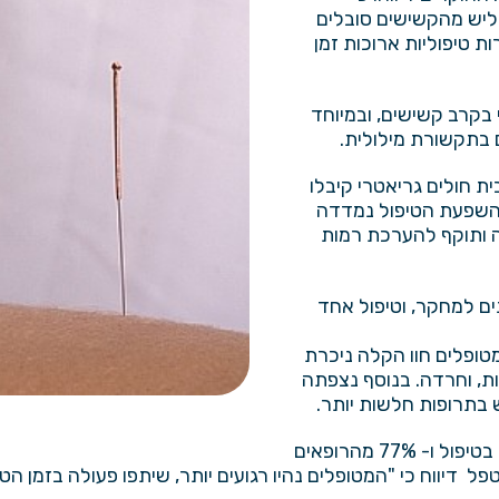
ליש מהקשישים סובלים
השוהים במסגרות טיפוליות ארוכות זמן
בקרב קשישים, ובמיוחד
בתקשורת מילולית.
אושפזים בבית חולים גריאטרי קיבלו
 השפעת הטיפול נמדדה
ה ותוקף להערכת רמות
ים למחקר, וטיפול אחד
טופלים חוו הקלה ניכרת
ות, וחרדה. בנוסף נצפתה
 בתרופות חלשות יותר.
גם הצוות המטפל של הקשישים בבית החולים דיווח על התועלת בטיפול ו- 77% מהרופאים
 דיווח כי "המטופלים נהיו רגועים יותר, שיתפו פעולה בזמן הטי