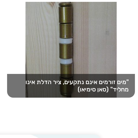
"מים זורמים אינם נתקעים, ציר הדלת אינו
מחליד" (סאן סימיאו)
אמרה זו לקוחה מכתביו של הרופא הסיני הנודע בן
המאה השביעית סאן סימיאו (Sun…