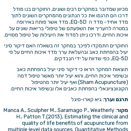
מכיוון שמדובר במחקרים רבים ושונים, החוקרים בנו מודל
דרכו הם תרגמו את כל הנתונים מהמחקרים השונים לתוך
מדד אחיד- מדד ה EQ-5D, מדד אשר פותח באירופה
במטרה להעריך את השפעתם של טיפולי בריאות שונים על
איכות החיים, ודרכו ניתן למדוד את היעילות של טיפול מסויים.
החוקרים התמקדו לפיכך במחקר זה בשאלה האם דיקור סיני
יעיל בהפחתת כאב ובהעלאת ערך מדד איכות החיים על פי
EQ-5D, כפי שדווח על ידי הנבדקים.
תוצאות המחקר הראו כי דיקור סיני יעיל בהפחתת כאב
ובשיפור איכות החיים, והוא יעיל יותר מאשר טיפול דמה
(Sham Acupuncture) ואף יעיל יותר מהטיפול
הקונוונציונאלי בהפחתת כאבים אלו ובשיפור איכות החיים.
תרגם וערך
:
גיא קארו-סיגל
מקור
: Manca A., Sculpher M., Saramago P., Weatherly
H., Patton T.(2013), Estimating the clinical and
quality of life benefits of acupuncture from
multiple level data sources. Quantitative Methods