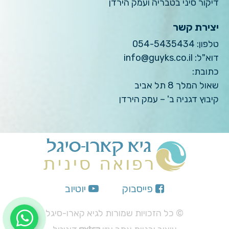
דיקור סיני בטבריה ועמק הירדן
יצירת קשר
טלפון:
054-5435434
דוא"ל:
info@guyks.co.il
כתובת:
שאול המלך 8 תל אביב
קיבוץ דגניה ב' – עמק הירדן
פייסבוק
יוטיוב
© כל הזכויות שמורות לגיא קארו-סיגל